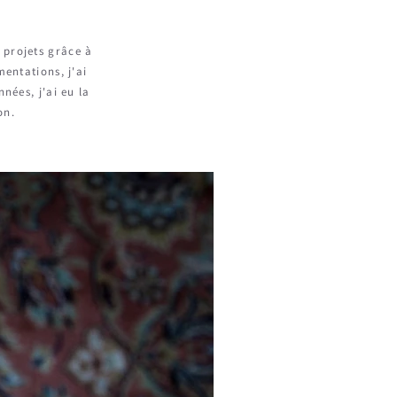
 projets grâce à
entations, j'ai
nées, j'ai eu la
on.